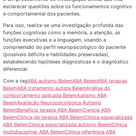
esclarecer questões sobre os funcionamentos cognitivo
e comportamental dos pacientes.
Para isso, realiza-se uma investigação profunda das
funções cognitivas como a memória, a atenção, as
funções executivas e a linguagem, visando a
compreensão do perfil neuropsicológico do paciente
(possíveis déficits e habilidades preservadas),
estabelecendo hipóteses diagnósticas e o diagnóstico
diferencial.
Com a tag
ABA autismo Belem
ABA Belem
ABA terapias
Belem
ABA tratamento autista Belem
Análise do
comportamento aplicada Belem
Autismo ABA
Belem
Avaliação Neuropsicológica Autismo
Belem
Benefício terapia ABA Belem
Ciencia ABA
Belem
Clinica de terapia ABA Belem
Clinica especializada
ABA Belem
Clinica especializada autismo Belem
Clinica
multidisciplinar ABA Belem
Clinica referência ABA