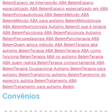
Belem
Espaço de intervenção ABA Belem
Espaço
especializado ABA Belem
Espaço especializado em ABA
Belem
Fonoaudiologia ABA Belem
Metodo ABA
Belem
Método ABA para autismo Belem
Metodologia
ABA Belem
Nutricionista Autismo Belem
O que é terapia
ABA Belem
Psicologia ABA Belem
Psicologia Autismo
Belem
Psicopedagogia ABA Belem
Psicoterapia ABA
Belem
Quem aplica método ABA Belem
Terapia aba
autismo Belem
Terapia ABA Belem
Terapia ABA como
funciona Belem
Terapia ABA no autismo Belem
Terapia
ABA quem realiza Belem
Terapia comportamental ABA
Belem
Terapia Ocupacional Autismo Belem
Terapia para
autismo Belem
Transtorno autismo Belem
Transtorno do
espectro autista Belem
Tratamento ABA
Belem
Tratamento para autismo Belem
Convênios