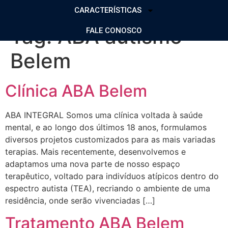
CARACTERÍSTICAS
Tag:
ABA autismo
FALE CONOSCO
Belem
Clínica ABA Belem
ABA INTEGRAL Somos uma clínica voltada à saúde
mental, e ao longo dos últimos 18 anos, formulamos
diversos projetos customizados para as mais variadas
terapias. Mais recentemente, desenvolvemos e
adaptamos uma nova parte de nosso espaço
terapêutico, voltado para indivíduos atípicos dentro do
espectro autista (TEA), recriando o ambiente de uma
residência, onde serão vivenciadas […]
Tratamento ABA Belem