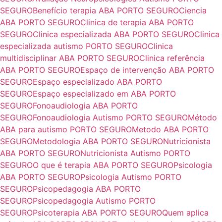
SEGURO
Benefício terapia ABA PORTO SEGURO
Ciencia
ABA PORTO SEGURO
Clinica de terapia ABA PORTO
SEGURO
Clinica especializada ABA PORTO SEGURO
Clinica
especializada autismo PORTO SEGURO
Clinica
multidisciplinar ABA PORTO SEGURO
Clinica referência
ABA PORTO SEGURO
Espaço de intervenção ABA PORTO
SEGURO
Espaço especializado ABA PORTO
SEGURO
Espaço especializado em ABA PORTO
SEGURO
Fonoaudiologia ABA PORTO
SEGURO
Fonoaudiologia Autismo PORTO SEGURO
Método
ABA para autismo PORTO SEGURO
Metodo ABA PORTO
SEGURO
Metodologia ABA PORTO SEGURO
Nutricionista
ABA PORTO SEGURO
Nutricionista Autismo PORTO
SEGURO
O que é terapia ABA PORTO SEGURO
Psicologia
ABA PORTO SEGURO
Psicologia Autismo PORTO
SEGURO
Psicopedagogia ABA PORTO
SEGURO
Psicopedagogia Autismo PORTO
SEGURO
Psicoterapia ABA PORTO SEGURO
Quem aplica