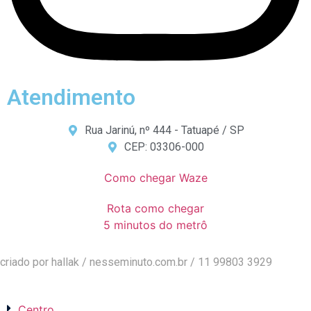
Atendimento
Rua Jarinú, nº 444 - Tatuapé / SP
CEP: 03306-000
Como chegar Waze
Rota como chegar
5 minutos do metrô
criado por hallak /
nesseminuto.com.br
/ 11 99803 3929
Centro