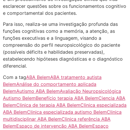
esclarecer questões sobre os funcionamentos cognitivo
e comportamental dos pacientes.
Para isso, realiza-se uma investigação profunda das
funções cognitivas como a memória, a atenção, as
funções executivas e a linguagem, visando a
compreensão do perfil neuropsicológico do paciente
(possíveis déficits e habilidades preservadas),
estabelecendo hipóteses diagnósticas e o diagnóstico
diferencial.
Com a tag
ABA Belem
ABA tratamento autista
Belem
Análise do comportamento aplicada
Belem
Autismo ABA Belem
Avaliação Neuropsicológica
Autismo Belem
Benefício terapia ABA Belem
Ciencia ABA
Belem
Clinica de terapia ABA Belem
Clinica especializada
ABA Belem
Clinica especializada autismo Belem
Clinica
multidisciplinar ABA Belem
Clinica referência ABA
Belem
Espaço de intervenção ABA Belem
Espaço