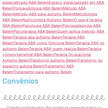
especializado ABA Belem
Espaço especializado em ABA
Belem
Fonoaudiologia ABA Belem
Metodo ABA
Belem
Método ABA para autismo Belem
Metodologia
ABA Belem
Nutricionista Autismo Belem
O que é terapia
ABA Belem
Psicologia ABA Belem
Psicopedagogia ABA
Belem
Psicoterapia ABA Belem
Quem aplica método ABA
Belem
Terapia aba autismo Belem
Terapia ABA
Belem
Terapia ABA como funciona Belem
Terapia ABA no
autismo Belem
Terapia ABA quem realiza Belem
Terapia
comportamental ABA Belem
Terapia Ocupacional
Autismo Belem
Transtorno autismo Belem
Transtorno do
espectro autista Belem
Tratamento ABA
Belem
Tratamento para autismo Belem
Convênios
Contato via formulário. Por gentileza complete todos os