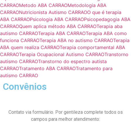
CARRAO
Metodo ABA CARRAO
Metodologia ABA
CARRAO
Nutricionista Autismo CARRAO
O que é terapia
ABA CARRAO
Psicologia ABA CARRAO
Psicopedagogia ABA
CARRAO
Quem aplica método ABA CARRAO
Terapia aba
autismo CARRAO
Terapia ABA CARRAO
Terapia ABA como
funciona CARRAO
Terapia ABA no autismo CARRAO
Terapia
ABA quem realiza CARRAO
Terapia comportamental ABA
CARRAO
Terapia Ocupacional Autismo CARRAO
Transtorno
autismo CARRAO
Transtorno do espectro autista
CARRAO
Tratamento ABA CARRAO
Tratamento para
autismo CARRAO
Convênios
Contato via formulário. Por gentileza complete todos os
campos para melhor atendimento: