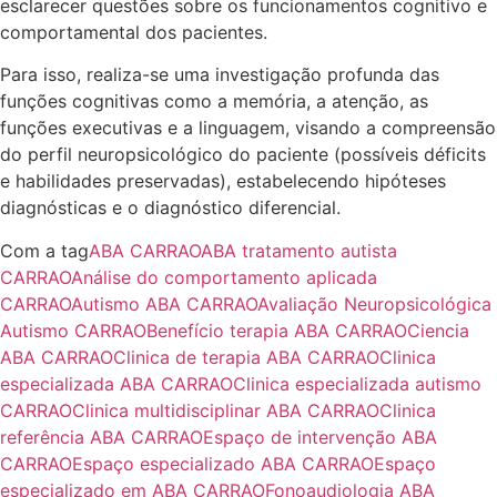
esclarecer questões sobre os funcionamentos cognitivo e
comportamental dos pacientes.
Para isso, realiza-se uma investigação profunda das
funções cognitivas como a memória, a atenção, as
funções executivas e a linguagem, visando a compreensão
do perfil neuropsicológico do paciente (possíveis déficits
e habilidades preservadas), estabelecendo hipóteses
diagnósticas e o diagnóstico diferencial.
Com a tag
ABA CARRAO
ABA tratamento autista
CARRAO
Análise do comportamento aplicada
CARRAO
Autismo ABA CARRAO
Avaliação Neuropsicológica
Autismo CARRAO
Benefício terapia ABA CARRAO
Ciencia
ABA CARRAO
Clinica de terapia ABA CARRAO
Clinica
especializada ABA CARRAO
Clinica especializada autismo
CARRAO
Clinica multidisciplinar ABA CARRAO
Clinica
referência ABA CARRAO
Espaço de intervenção ABA
CARRAO
Espaço especializado ABA CARRAO
Espaço
especializado em ABA CARRAO
Fonoaudiologia ABA