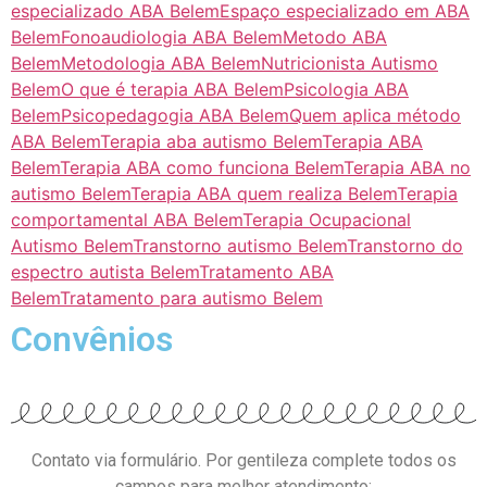
especializado ABA Belem
Espaço especializado em ABA
Belem
Fonoaudiologia ABA Belem
Metodo ABA
Belem
Metodologia ABA Belem
Nutricionista Autismo
Belem
O que é terapia ABA Belem
Psicologia ABA
Belem
Psicopedagogia ABA Belem
Quem aplica método
ABA Belem
Terapia aba autismo Belem
Terapia ABA
Belem
Terapia ABA como funciona Belem
Terapia ABA no
autismo Belem
Terapia ABA quem realiza Belem
Terapia
comportamental ABA Belem
Terapia Ocupacional
Autismo Belem
Transtorno autismo Belem
Transtorno do
espectro autista Belem
Tratamento ABA
Belem
Tratamento para autismo Belem
Convênios
Contato via formulário. Por gentileza complete todos os
campos para melhor atendimento: