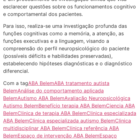
esclarecer questões sobre os funcionamentos cognitivo
e comportamental dos pacientes.
Para isso, realiza-se uma investigação profunda das
funções cognitivas como a memória, a atenção, as
funções executivas e a linguagem, visando a
compreensão do perfil neuropsicológico do paciente
(possíveis déficits e habilidades preservadas),
estabelecendo hipóteses diagnósticas e o diagnóstico
diferencial.
Com a tag
ABA Belem
ABA tratamento autista
Belem
Análise do comportamento aplicada
Belem
Autismo ABA Belem
Avaliação Neuropsicológica
Autismo Belem
Benefício terapia ABA Belem
Ciencia ABA
Belem
Clinica de terapia ABA Belem
Clinica especializada
ABA Belem
Clinica especializada autismo Belem
Clinica
multidisciplinar ABA Belem
Clinica referência ABA
Belem
Espaço de intervenção ABA Belem
Espaço