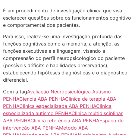
É um procedimento de investigação clínica que visa
esclarecer questões sobre os funcionamentos cognitivo
e comportamental dos pacientes.
Para isso, realiza-se uma investigação profunda das
funções cognitivas como a memória, a atenção, as
funções executivas e a linguagem, visando a
compreensão do perfil neuropsicológico do paciente
(possíveis déficits e habilidades preservadas),
estabelecendo hipóteses diagnósticas e o diagnóstico
diferencial.
Com a tag
Avaliação Neuropsicológica Autismo
PENHA
Ciencia ABA PENHA
Clinica de terapia ABA
PENHA
Clinica especializada ABA PENHA
Clinica
especializada autismo PENHA
Clinica multidisciplinar
ABA PENHA
Clinica referência ABA PENHA
Espaço de
intervenção ABA PENHA
Metodo ABA
PENHA
Metodologia ABA PENHA
Nutricionista Autismo