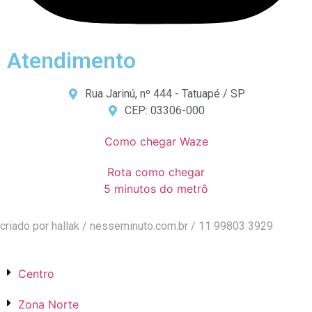
Atendimento
Rua Jarinú, nº 444 - Tatuapé / SP
CEP: 03306-000
Como chegar Waze
Rota como chegar
5 minutos do metrô
criado por hallak /
nesseminuto.com.br
/ 11 99803 3929
Centro
Zona Norte