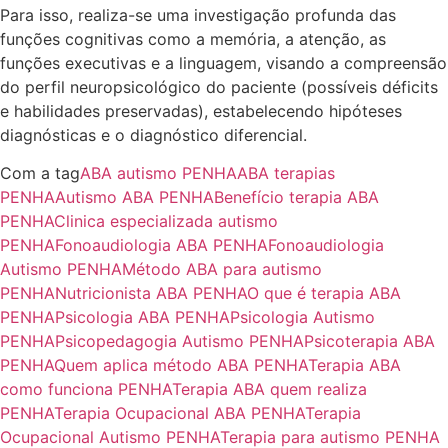
Para isso, realiza-se uma investigação profunda das
funções cognitivas como a memória, a atenção, as
funções executivas e a linguagem, visando a compreensão
do perfil neuropsicológico do paciente (possíveis déficits
e habilidades preservadas), estabelecendo hipóteses
diagnósticas e o diagnóstico diferencial.
Com a tag
ABA autismo PENHA
ABA terapias
PENHA
Autismo ABA PENHA
Benefício terapia ABA
PENHA
Clinica especializada autismo
PENHA
Fonoaudiologia ABA PENHA
Fonoaudiologia
Autismo PENHA
Método ABA para autismo
PENHA
Nutricionista ABA PENHA
O que é terapia ABA
PENHA
Psicologia ABA PENHA
Psicologia Autismo
PENHA
Psicopedagogia Autismo PENHA
Psicoterapia ABA
PENHA
Quem aplica método ABA PENHA
Terapia ABA
como funciona PENHA
Terapia ABA quem realiza
PENHA
Terapia Ocupacional ABA PENHA
Terapia
Ocupacional Autismo PENHA
Terapia para autismo PENHA