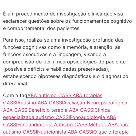
É um procedimento de investigação clínica que visa
esclarecer questões sobre os funcionamentos cognitivo
e comportamental dos pacientes.
Para isso, realiza-se uma investigação profunda das
funções cognitivas como a memória, a atenção, as
funções executivas e a linguagem, visando a
compreensão do perfil neuropsicológico do paciente
(possíveis déficits e habilidades preservadas),
estabelecendo hipóteses diagnósticas e o diagnóstico
diferencial.
Com a tag
ABA autismo CASSI
ABA terapias
CASSI
Autismo ABA CASSI
Avaliação Neuropsicológica
ABA CASSI
Benefício terapia ABA CASSI
Clinica
especializada autismo CASSI
Fonoaudiologia ABA
CASSI
Fonoaudiologia Autismo CASSI
Método ABA para
autismo CASSI
Nutricionista ABA CASSI
O que é terapia