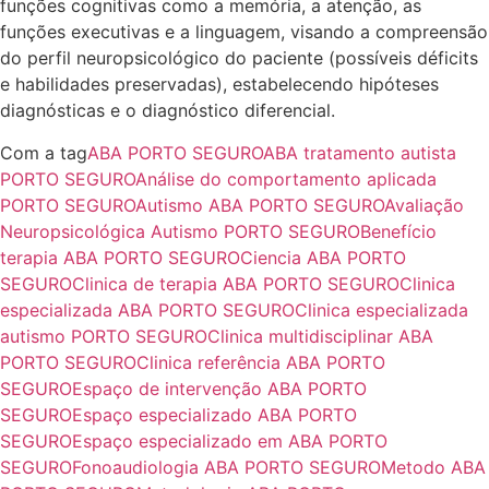
funções cognitivas como a memória, a atenção, as
funções executivas e a linguagem, visando a compreensão
do perfil neuropsicológico do paciente (possíveis déficits
e habilidades preservadas), estabelecendo hipóteses
diagnósticas e o diagnóstico diferencial.
Com a tag
ABA PORTO SEGURO
ABA tratamento autista
PORTO SEGURO
Análise do comportamento aplicada
PORTO SEGURO
Autismo ABA PORTO SEGURO
Avaliação
Neuropsicológica Autismo PORTO SEGURO
Benefício
terapia ABA PORTO SEGURO
Ciencia ABA PORTO
SEGURO
Clinica de terapia ABA PORTO SEGURO
Clinica
especializada ABA PORTO SEGURO
Clinica especializada
autismo PORTO SEGURO
Clinica multidisciplinar ABA
PORTO SEGURO
Clinica referência ABA PORTO
SEGURO
Espaço de intervenção ABA PORTO
SEGURO
Espaço especializado ABA PORTO
SEGURO
Espaço especializado em ABA PORTO
SEGURO
Fonoaudiologia ABA PORTO SEGURO
Metodo ABA