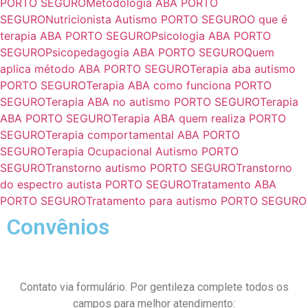
PORTO SEGURO
Metodologia ABA PORTO
SEGURO
Nutricionista Autismo PORTO SEGURO
O que é
terapia ABA PORTO SEGURO
Psicologia ABA PORTO
SEGURO
Psicopedagogia ABA PORTO SEGURO
Quem
aplica método ABA PORTO SEGURO
Terapia aba autismo
PORTO SEGURO
Terapia ABA como funciona PORTO
SEGURO
Terapia ABA no autismo PORTO SEGURO
Terapia
ABA PORTO SEGURO
Terapia ABA quem realiza PORTO
SEGURO
Terapia comportamental ABA PORTO
SEGURO
Terapia Ocupacional Autismo PORTO
SEGURO
Transtorno autismo PORTO SEGURO
Transtorno
do espectro autista PORTO SEGURO
Tratamento ABA
PORTO SEGURO
Tratamento para autismo PORTO SEGURO
Convênios
Contato via formulário. Por gentileza complete todos os
campos para melhor atendimento: