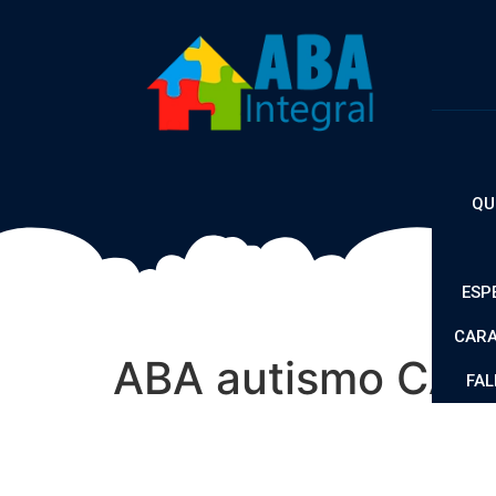
H
QU
ESP
CARA
ABA autismo CAS
FA