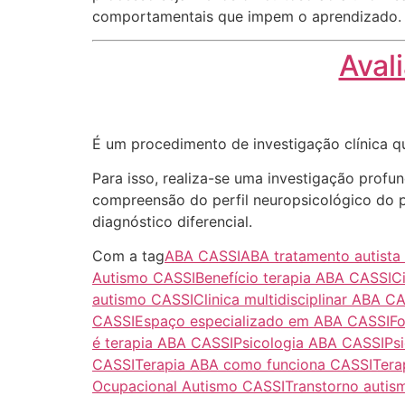
comportamentais que impem o aprendizado.
Aval
É um procedimento de investigação clínica q
Para isso, realiza-se uma investigação profu
compreensão do perfil neuropsicológico do pa
diagnóstico diferencial.
Com a tag
ABA CASSI
ABA tratamento autista
Autismo CASSI
Benefício terapia ABA CASSI
C
autismo CASSI
Clinica multidisciplinar ABA C
CASSI
Espaço especializado em ABA CASSI
F
é terapia ABA CASSI
Psicologia ABA CASSI
Ps
CASSI
Terapia ABA como funciona CASSI
Tera
Ocupacional Autismo CASSI
Transtorno autis