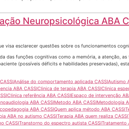
iação Neuropsicológica ABA 
ue visa esclarecer questões sobre os funcionamentos cogn
nda das funções cognitivas como a memória, a atenção, as 
ciente (possíveis déficits e habilidades preservadas), es
 CASSI
Análise do comportamento aplicada CASSI
Autismo 
iencia ABA CASSI
Clinica de terapia ABA CASSI
Clinica espe
ASSI
Clinica referência ABA CASSI
Espaço de intervenção A
onoaudiologia ABA CASSI
Metodo ABA CASSI
Metodologia 
icopedagogia ABA CASSI
Quem aplica método ABA CASSI
T
pia ABA no autismo CASSI
Terapia ABA quem realiza CASSI
mo CASSI
Transtorno do espectro autista CASSI
Tratamento