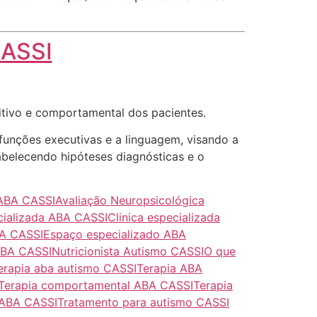
CASSI
itivo e comportamental dos pacientes.
funções executivas e a linguagem, visando a
tabelecendo hipóteses diagnósticas e o
ABA CASSI
Avaliação Neuropsicológica
cializada ABA CASSI
Clinica especializada
BA CASSI
Espaço especializado ABA
ABA CASSI
Nutricionista Autismo CASSI
O que
erapia aba autismo CASSI
Terapia ABA
Terapia comportamental ABA CASSI
Terapia
 ABA CASSI
Tratamento para autismo CASSI