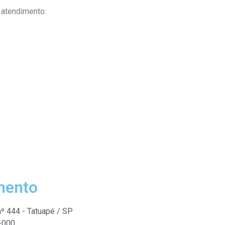
 atendimento:
mento
nº 444 - Tatuapé / SP
-000