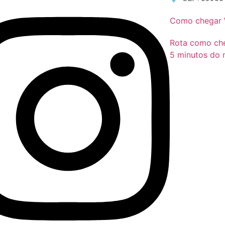
Como chegar
Rota como ch
5 minutos do 