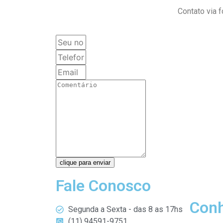
Contato via 
clique para enviar
Fale Conosco
Conh
Segunda a Sexta - das 8 as 17hs
(11) 94591-9751