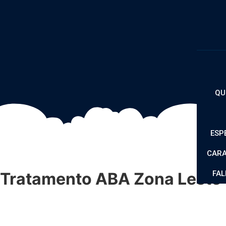
H
QU
ESP
CARA
FA
Tratamento ABA Zona Leste