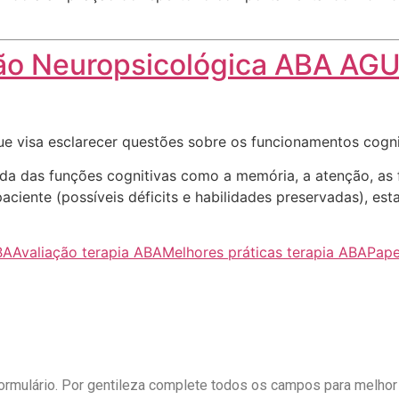
ção Neuropsicológica ABA AG
ue visa esclarecer questões sobre os funcionamentos cogn
nda das funções cognitivas como a memória, a atenção, as 
ciente (possíveis déficits e habilidades preservadas), es
BA
Avaliação terapia ABA
Melhores práticas terapia ABA
Pape
formulário. Por gentileza complete todos os campos para melhor