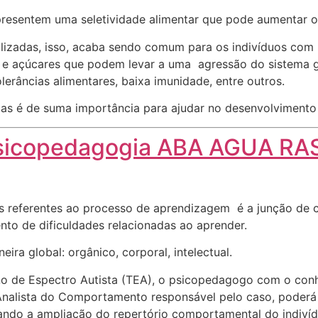
esentem uma seletividade alimentar que pode aumentar o ri
dualizadas, isso, acaba sendo comum para os indivíduos co
 e açúcares que podem levar a uma agressão do sistema g
tolerâncias alimentares, baixa imunidade, entre outros.
as é de suma importância para ajudar no desenvolvimento e
sicopedagogia ABA AGUA RA
 referentes ao processo de aprendizagem é a junção de co
nto de dificuldades relacionadas ao aprender.
ra global: orgânico, corporal, intelectual.
no de Espectro Autista (TEA), o psicopedagogo com o con
alista do Comportamento responsável pelo caso, poderá 
sando a ampliação do repertório comportamental do indivíd