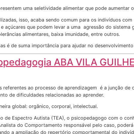
esentem uma seletividade alimentar que pode aumentar o ri
dualizadas, isso, acaba sendo comum para os indivíduos co
 e açúcares que podem levar a uma agressão do sistema g
tolerâncias alimentares, baixa imunidade, entre outros.
as é de suma importância para ajudar no desenvolvimento e
opedagogia ABA VILA GUIL
 referentes ao processo de aprendizagem é a junção de co
nto de dificuldades relacionadas ao aprender.
ra global: orgânico, corporal, intelectual.
no de Espectro Autista (TEA), o psicopedagogo com o con
alista do Comportamento responsável pelo caso, poderá 
sando a ampliação do repertório comportamental do indivíd