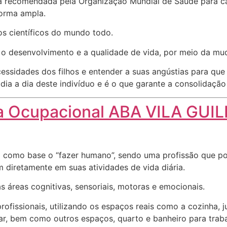
a recomendada pela Organização Mundial de Saúde para ca
forma ampla.
s científicos do mundo todo.
r o desenvolvimento e a qualidade de vida, por meio da 
essidades dos filhos e entender a suas angústias para qu
ia a dia deste indivíduo e é o que garante a consolidação
a Ocupacional ABA VILA GU
 como base o “fazer humano”, sendo uma profissão que pod
m diretamente em suas atividades de vida diária.
s áreas cognitivas, sensoriais, motoras e emocionais.
fissionais, utilizando os espaços reais como a cozinha, j
ntar, bem como outros espaços, quarto e banheiro para tra