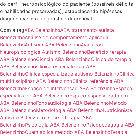
do perfil neuropsicológico do paciente (possíveis déficits
e habilidades preservadas), estabelecendo hipóteses
diagnósticas e o diagnóstico diferencial.
Com a tag
ABA Belenzinho
ABA tratamento autista
Belenzinho
Análise do comportamento aplicada
Belenzinho
Autismo ABA Belenzinho
Avaliação
Neuropsicológica Autismo Belenzinho
Benefício terapia
ABA Belenzinho
Ciencia ABA Belenzinho
Clinica de terapia
ABA Belenzinho
Clinica especializada ABA
Belenzinho
Clinica especializada autismo Belenzinho
Clinica
multidisciplinar ABA Belenzinho
Clinica referência ABA
Belenzinho
Espaço de intervenção ABA Belenzinho
Espaço
especializado ABA Belenzinho
Espaço especializado em
ABA Belenzinho
Fonoaudiologia ABA Belenzinho
Metodo
ABA Belenzinho
Metodologia ABA Belenzinho
Nutricionista
Autismo Belenzinho
O que é terapia ABA
Belenzinho
Psicologia ABA Belenzinho
Psicopedagogia ABA
Belenzinho
Quem aplica método ABA Belenzinho
Terapia