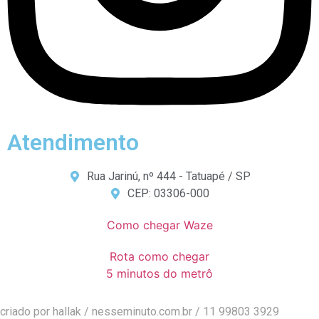
Atendimento
Rua Jarinú, nº 444 - Tatuapé / SP
CEP: 03306-000
Como chegar Waze
Rota como chegar
5 minutos do metrô
criado por hallak /
nesseminuto.com.br
/ 11 99803 3929