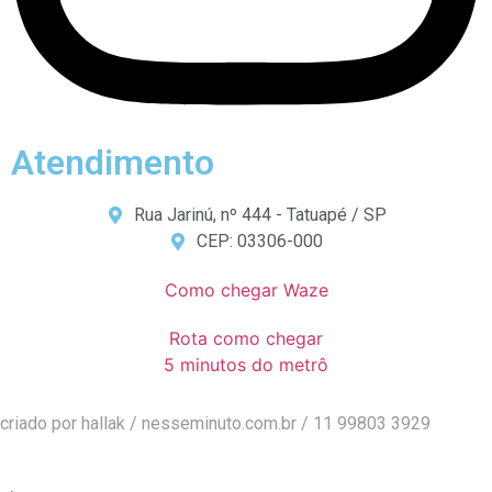
Atendimento
Rua Jarinú, nº 444 - Tatuapé / SP
CEP: 03306-000
Como chegar Waze
Rota como chegar
5 minutos do metrô
criado por hallak /
nesseminuto.com.br
/ 11 99803 3929