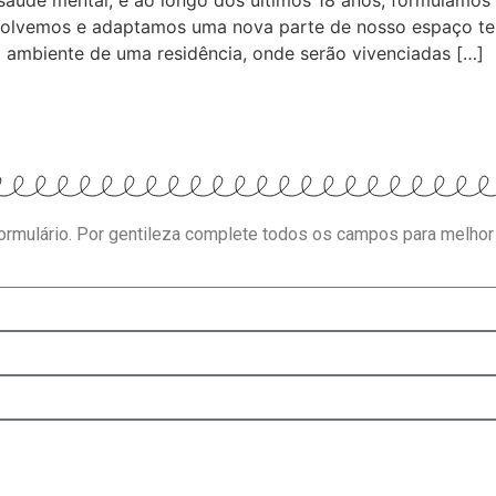
aúde mental, e ao longo dos últimos 18 anos, formulamos 
volvemos e adaptamos uma nova parte de nosso espaço tera
o ambiente de uma residência, onde serão vivenciadas […]
formulário. Por gentileza complete todos os campos para melhor