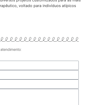
diversos projetos customizados para as mais
pêutico, voltado para indivíduos atípicos
 atendimento: