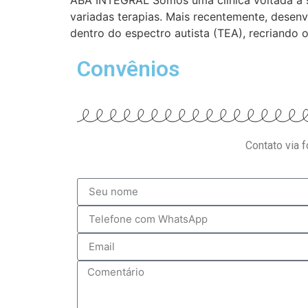
ABA INTEGRAL Somos uma clínica voltada à s
variadas terapias. Mais recentemente, desen
dentro do espectro autista (TEA), recriando 
Convênios
Contato via 