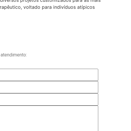
diversos projetos customizados para as mais
pêutico, voltado para indivíduos atípicos
 atendimento: