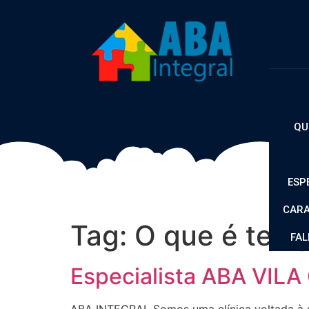
H
QU
ESP
CARA
Tag:
O que é ter
FA
Especialista ABA VIL