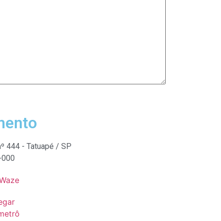
mento
nº 444 - Tatuapé / SP
-000
 Waze
egar
metrô