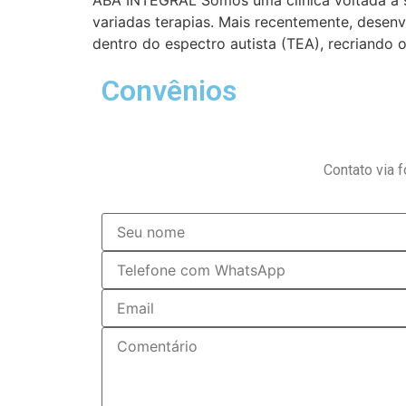
ABA INTEGRAL Somos uma clínica voltada à s
variadas terapias. Mais recentemente, desen
dentro do espectro autista (TEA), recriando 
Convênios
Contato via 