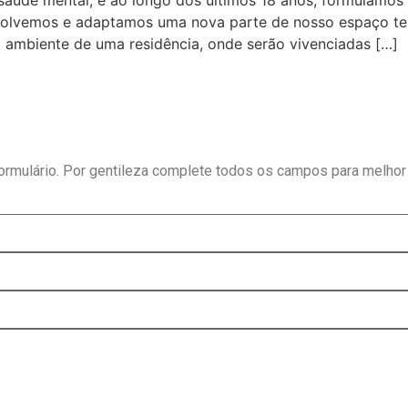
aúde mental, e ao longo dos últimos 18 anos, formulamos 
volvemos e adaptamos uma nova parte de nosso espaço tera
o ambiente de uma residência, onde serão vivenciadas […]
formulário. Por gentileza complete todos os campos para melhor